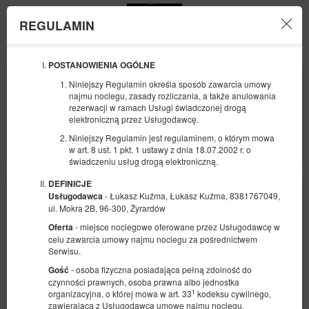
REGULAMIN
Menu
POSTANOWIENIA OGÓLNE
POCZĄTEK
KONIEC
Niniejszy Regulamin określa sposób zawarcia umowy
09
10
SIERPNIA
SIERPNIA
najmu noclegu, zasady rozliczania, a także anulowania
2026
2026
rezerwacji w ramach Usługi świadczonej drogą
elektroniczną przez Usługodawcę.
LICZBA OSÓB
Niniejszy Regulamin jest regulaminem, o którym mowa
2
FILTRY
w art. 8 ust. 1 pkt. 1 ustawy z dnia 18.07.2002 r. o
świadczeniu usług drogą elektroniczną.
DEFINICJE
- Łukasz Kuźma, Łukasz Kuźma, 8381767049,
Usługodawca
ul. Mokra 2B, 96-300, Żyrardów
- miejsce noclegowe oferowane przez Usługodawcę w
Oferta
celu zawarcia umowy najmu noclegu za pośrednictwem
Serwisu.
- osoba fizyczna posiadająca pełną zdolność do
Gość
czynności prawnych, osoba prawna albo jednostka
1
organizacyjna, o której mowa w art. 33
kodeksu cywilnego,
zawierająca z Usługodawcą umowę najmu noclegu.