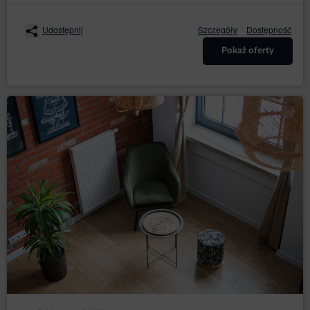
Przedmiotem Umowy jest najem miejsca noclegowego
oferowanego przez Usługodawcę za pośrednictwem
Udostępnij
Szczegóły
Dostępność
Serwisu. Do zawarcia umowy dochodzi za
pośrednictwem Elektronicznego Formularza Rezerwacji
Pokaż oferty
w kolejnych nastepujących po sobie krokach - dokładne
oznaczenie przez Gościa terminu rozpoczęcia i
zakończenia pobytu, dokonanie wyboru miejsca
noclegowego, zadeklarowanie liczby osób,
Po podaniu przez Gościa wszystkich niezbędnych
danych, wyświetlone zostanie podsumowanie
rezerwacji. W celu złożenia rezerwacji konieczne jest
podanie w Elektronicznym formularzu rezerwacji danych
osobowych oznaczonych jako obowiązkowe, dokonanie
akceptacji treści Regulaminu, wysłanie rezerwacji
poprzez naciśnięcie przycisku [Złóż zamówienie].
Umowę najmu noclegu uważa się za zawartą w chwili
przyjęcia przez Usługodawcę Elektronicznego
Formularza Rezerwacji, czego potwierdzeniem jest
wyświetlenie komunikatu potwierdzającego przyjęcie
rezerwacji i podanie jej numeru.
Po zawarciu umowy Gość otrzymuje wiadomość e-mail
zawierającą potwierdzenie zawartej umowy wraz ze
wskazaniem jej wszystkich istotnych postanowień, w
szczególności określeniu Całkowitej Ceny Usługi,