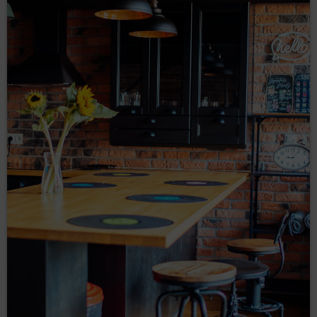
Elektronicznym Formularzu Rezerwacji.
REKLAMACJE
W przypadku stwierdzenia niezgodnego z Umową
świadczenia usług, wszelkie reklamacje Gość powinien
zgłosić na piśmie lub w formie wiadomości e-mail w
terminie 14 dni od dnia zakończenia pobytu.
Reklamacja powinna zawierać dane Gościa: imię,
nazwisko, adres poczty e-mail podany podczas
rezerwacji, wskazanie problemu.
Usługodawca rozpatruje reklamację w terminie 14 dni
od jej otrzymania, o czym informuje Gościa w tej samej
formie: pisemnej lub elektronicznej.
Jeżeli informacje podane w reklamacji wymagają
uzupełnienia, Usługodawca zwróci się o ich
uzupełnienie w terminie wyznaczonym do rozpoznania
reklamacji. Termin, o którym mowa w pkt 3 biegnie dla
Usługodawcy od momentu otrzymania uzupełnionej
reklamacji.
W wypadku odmowy uwzględnienia reklamacji
Usługodawca jest obowiązany szczegółowo uzasadnić
na piśmie lub w formie elektronicznej przyczyny
odmowy.