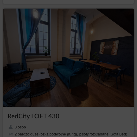
RedCity LOFT 430
8 osób
2 bardzo duże łóżka podwójne (King), 2 sofy rozkładane (Sofa Bed)