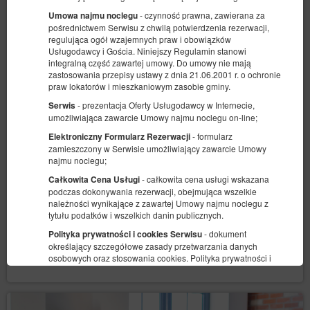
- czynność prawna, zawierana za
Umowa najmu noclegu
pośrednictwem Serwisu z chwilą potwierdzenia rezerwacji,
regulująca ogół wzajemnych praw i obowiązków
Usługodawcy i Gościa. Niniejszy Regulamin stanowi
integralną część zawartej umowy. Do umowy nie mają
zastosowania przepisy ustawy z dnia 21.06.2001 r. o ochronie
praw lokatorów i mieszkaniowym zasobie gminy.
Chaya Niwas Loft
- prezentacja Oferty Usługodawcy w Internecie,
Serwis
Dostępna liczba: 1
umożliwiająca zawarcie Umowy najmu noclegu on-line;
2
4 osoby
pow. 100,00 m
1 sypialnia
- formularz
Elektroniczny Formularz Rezerwacji
2 bardzo duże łóżka podwójne (King), 2 sofy rozkładane (Sofa Bed)
zamieszczony w Serwisie umożliwiający zawarcie Umowy
najmu noclegu;
331,00 zł
- całkowita cena usługi wskazana
Całkowita Cena Usługi
2 osoby / 1 noc
podczas dokonywania rezerwacji, obejmująca wszelkie
należności wynikające z zawartej Umowy najmu noclegu z
tytułu podatków i wszelkich danin publicznych.
Udostępnij
Szczegóły
Dostępność
- dokument
Polityka prywatności i cookies Serwisu
określający szczegółowe zasady przetwarzania danych
Pokaż oferty
osobowych oraz stosowania cookies. Polityka prywatności i
cookies stanowi Załącznik nr 1 do Regulaminu i jest dostępna
na stronie
https://client29616.idobooking.com/book-
now/index.php?module=cookies&displayOnToplayer=true
.